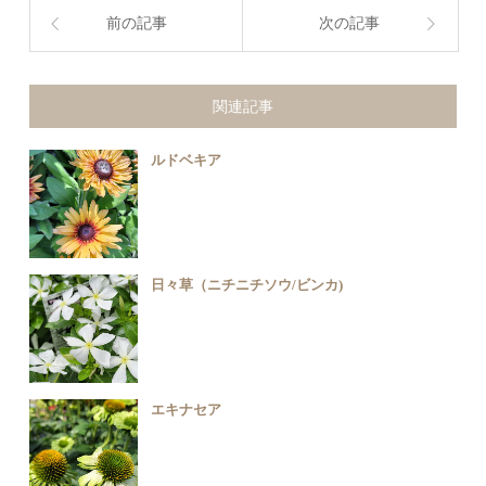
前の記事
次の記事
関連記事
ルドベキア
日々草（ニチニチソウ/ビンカ)
エキナセア